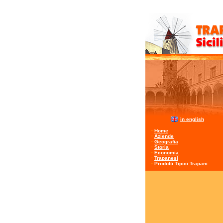
in english
·
Home
·
Aziende
·
Geografia
·
Storia
·
Economia
·
Trapanesi
·
Prodotti Tipici Trapani