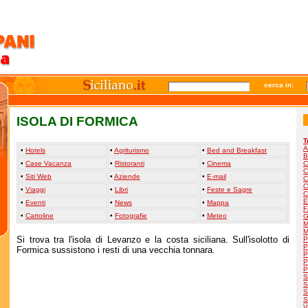
cerca in:
ISOLA DI FORMICA
T
A
•
Hotels
•
Agriturismo
•
Bed and Breakfast
B
•
Case Vacanza
•
Ristoranti
•
Cinema
C
C
•
Siti Web
•
Aziende
•
E-mail
C
C
•
Viaggi
•
Libri
•
Feste e Sagre
C
E
•
Eventi
•
News
•
Mappa
F
•
Cartoline
•
Fotografie
•
Meteo
G
M
M
Si trova tra l'isola di Levanzo e la costa siciliana. Sull'isolotto di
P
P
Formica sussistono i resti di una vecchia tonnara.
P
P
P
S
S
S
S
V