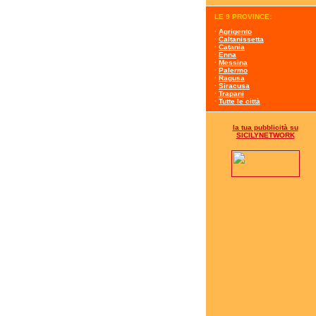
LE 9 PROVINCE:
·
Agrigento
·
Caltanissetta
·
Catania
·
Enna
·
Messina
·
Palermo
·
Ragusa
·
Siracusa
·
Trapani
·
Tutte le città
la tua pubblicità su
SICILYNETWORK