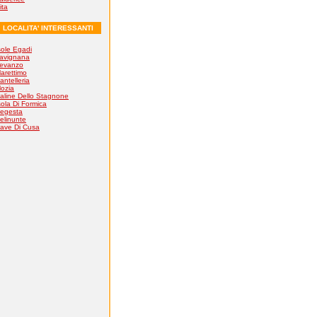
ita
LOCALITA' INTERESSANTI
sole Egadi
avignana
evanzo
arettimo
antelleria
ozia
aline Dello Stagnone
sola Di Formica
egesta
elinunte
ave Di Cusa