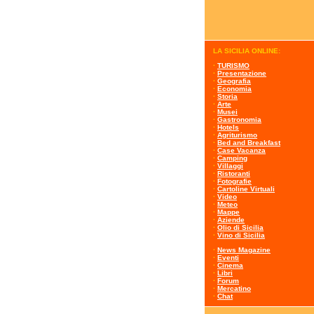
LA SICILIA ONLINE:
·
TURISMO
·
Presentazione
·
Geografia
·
Economia
·
Storia
·
Arte
·
Musei
·
Gastronomia
·
Hotels
·
Agriturismo
·
Bed and Breakfast
·
Case Vacanza
·
Camping
·
Villaggi
·
Ristoranti
·
Fotografie
·
Cartoline Virtuali
·
Video
·
Meteo
·
Mappe
·
Aziende
·
Olio di Sicilia
·
Vino di Sicilia
·
News Magazine
·
Eventi
·
Cinema
·
Libri
·
Forum
·
Mercatino
·
Chat