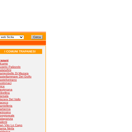
I COMUNI TRAPANESI
rapani
lcamo
useto Palizzolo
alatafimi
ampobello Di Mazara
astellammare Del Golfo
astelvetrano
ustonaci
rice
avignana
ibellina
arsala
azara Del Vallo
aceco
antelleria
artanna
etrosino
oggioreale
alaparuta
alemi
an Vito Lo Capo
anta Ninfa
alderice