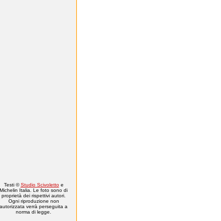
Testi ©
Studio Scivoletto
e
Michelin Italia. Le foto sono di
proprietà dei rispettivi autori.
Ogni riproduzione non
autorizzata verrà perseguita a
norma di legge.